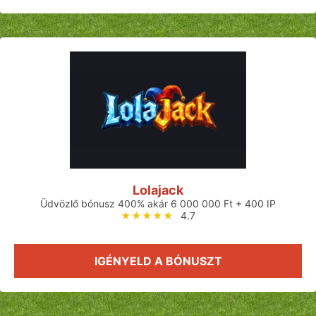
Lolajack
Üdvözlő bónusz 400% akár 6 000 000 Ft + 400 IP
★★★★★
4.7
IGÉNYELD A BÓNUSZT