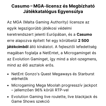
Casumo – MGA-licensz és Megbízható
Játékkatalógus Egyensúlya
Az MGA (Malta Gaming Authority) licensze az
egyik legszigorúbb játékosi védelmi
keretrendszert jelenti Európában, és a
Casumo
erre alapozva épített fel egy körülbelül
2 500
játékcímből
álló kínálatot. A fejlesztői lefedettség
magában foglalja a NetEntet, a Microgaminget és
az Evolution Gaminget, így mind a slot-szegmens,
mind az élő asztalok erős.
NetEnt Gonzo's Quest Megaways és Starburst
elérhetők
Microgaming Mega Moolah progresszív jackpot
– jellemzően 96% körüli RTP-vel
Evolution Gaming live roulette, live blackjack és
Game Shows szekció