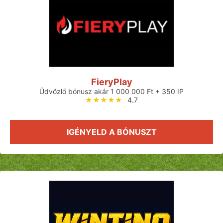
FieryPlay
Üdvözlő bónusz akár 1 000 000 Ft + 350 IP
★★★★★
4.7
IGÉNYELD A BÓNUSZT