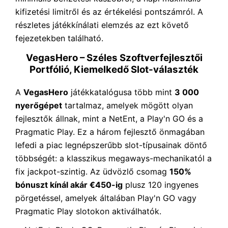
kifizetési limitről és az értékelési pontszámról. A
részletes játékkínálati elemzés az ezt követő
fejezetekben található.
VegasHero – Széles Szoftverfejlesztői
Portfólió, Kiemelkedő Slot-választék
A
VegasHero
játékkatalógusa több mint
3 000
nyerőgépet
tartalmaz, amelyek mögött olyan
fejlesztők állnak, mint a NetEnt, a Play'n GO és a
Pragmatic Play. Ez a három fejlesztő önmagában
lefedi a piac legnépszerűbb slot-típusainak döntő
többségét: a klasszikus megaways-mechanikatól a
fix jackpot-szintig. Az üdvözlő csomag
150%
bónuszt kínál akár €450-ig
plusz 120 ingyenes
pörgetéssel, amelyek általában Play'n GO vagy
Pragmatic Play slotokon aktiválhatók.