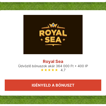
Royal Sea
Üdvözlő bónuszok akár 364 000 Ft + 400 IP
★★★★★
4.7
IGÉNYELD A BÓNUSZT