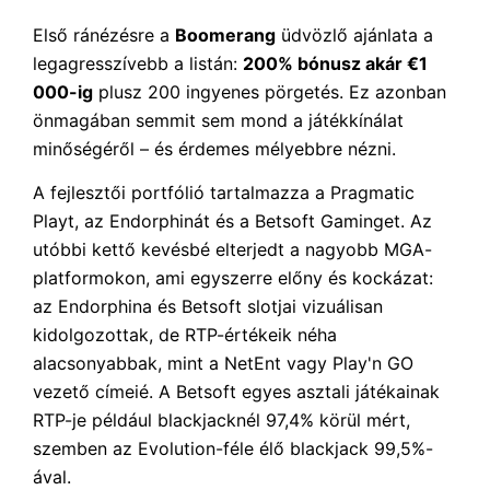
Első ránézésre a
Boomerang
üdvözlő ajánlata a
legagresszívebb a listán:
200% bónusz akár €1
000-ig
plusz 200 ingyenes pörgetés. Ez azonban
önmagában semmit sem mond a játékkínálat
minőségéről – és érdemes mélyebbre nézni.
A fejlesztői portfólió tartalmazza a Pragmatic
Playt, az Endorphinát és a Betsoft Gaminget. Az
utóbbi kettő kevésbé elterjedt a nagyobb MGA-
platformokon, ami egyszerre előny és kockázat:
az Endorphina és Betsoft slotjai vizuálisan
kidolgozottak, de RTP-értékeik néha
alacsonyabbak, mint a NetEnt vagy Play'n GO
vezető címeié. A Betsoft egyes asztali játékainak
RTP-je például blackjacknél 97,4% körül mért,
szemben az Evolution-féle élő blackjack 99,5%-
ával.