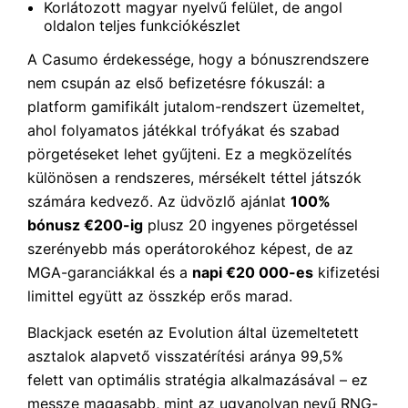
Korlátozott magyar nyelvű felület, de angol
oldalon teljes funkciókészlet
A Casumo érdekessége, hogy a bónuszrendszere
nem csupán az első befizetésre fókuszál: a
platform gamifikált jutalom-rendszert üzemeltet,
ahol folyamatos játékkal trófyákat és szabad
pörgetéseket lehet gyűjteni. Ez a megközelítés
különösen a rendszeres, mérsékelt téttel játszók
számára kedvező. Az üdvözlő ajánlat
100%
bónusz €200-ig
plusz 20 ingyenes pörgetéssel
szerényebb más operátorokéhoz képest, de az
MGA-garanciákkal és a
napi €20 000-es
kifizetési
limittel együtt az összkép erős marad.
Blackjack esetén az Evolution által üzemeltetett
asztalok alapvető visszatérítési aránya 99,5%
felett van optimális stratégia alkalmazásával – ez
messze magasabb, mint az ugyanolyan nevű RNG-