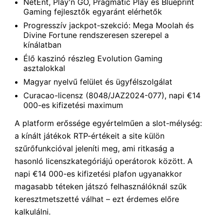
NetEnt, Play'n GO, Pragmatic Play és Blueprint
Gaming fejlesztők egyaránt elérhetők
Progresszív jackpot-szekció: Mega Moolah és
Divine Fortune rendszeresen szerepel a
kínálatban
Élő kaszinó részleg Evolution Gaming
asztalokkal
Magyar nyelvű felület és ügyfélszolgálat
Curacao-licensz (8048/JAZ2024-077), napi €14
000-es kifizetési maximum
A platform erőssége egyértelműen a slot-mélység:
a kínált játékok RTP-értékeit a site külön
szűrőfunkcióval jeleníti meg, ami ritkaság a
hasonló licenszkategóriájú operátorok között. A
napi €14 000-es kifizetési plafon ugyanakkor
magasabb téteken játszó felhasználóknál szűk
keresztmetszetté válhat – ezt érdemes előre
kalkulálni.