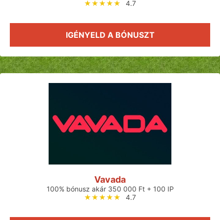
★★★★★
4.7
IGÉNYELD A BÓNUSZT
Vavada
100% bónusz akár 350 000 Ft + 100 IP
★★★★★
4.7