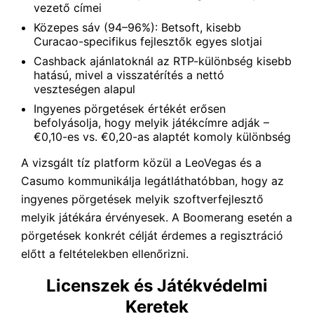
vezető címei
Közepes sáv (94–96%): Betsoft, kisebb
Curacao-specifikus fejlesztők egyes slotjai
Cashback ajánlatoknál az RTP-különbség kisebb
hatású, mivel a visszatérítés a nettó
veszteségen alapul
Ingyenes pörgetések értékét erősen
befolyásolja, hogy melyik játékcímre adják –
€0,10-es vs. €0,20-as alaptét komoly különbség
A vizsgált tíz platform közül a LeoVegas és a
Casumo kommunikálja legátláthatóbban, hogy az
ingyenes pörgetések melyik szoftverfejlesztő
melyik játékára érvényesek. A Boomerang esetén a
pörgetések konkrét célját érdemes a regisztráció
előtt a feltételekben ellenőrizni.
Licenszek és Játékvédelmi
Keretek