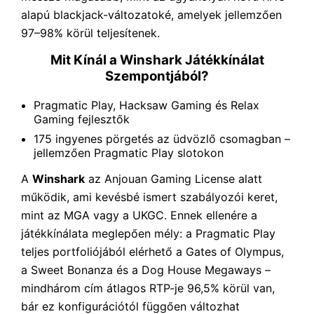
alapú blackjack-változatoké, amelyek jellemzően
97–98% körül teljesítenek.
Mit Kínál a Winshark Játékkínálat
Szempontjából?
Pragmatic Play, Hacksaw Gaming és Relax
Gaming fejlesztők
175 ingyenes pörgetés az üdvözlő csomagban –
jellemzően Pragmatic Play slotokon
A
Winshark
az Anjouan Gaming License alatt
működik, ami kevésbé ismert szabályozói keret,
mint az MGA vagy a UKGC. Ennek ellenére a
játékkínálata meglepően mély: a Pragmatic Play
teljes portfoliójából elérhető a Gates of Olympus,
a Sweet Bonanza és a Dog House Megaways –
mindhárom cím átlagos RTP-je 96,5% körül van,
bár ez konfigurációtól függően változhat