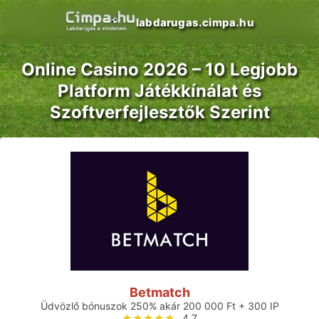
labdarugas.cimpa.hu
Online Casino 2026 – 10 Legjobb
Platform Játékkínálat és
Szoftverfejlesztők Szerint
Betmatch
Üdvözlő bónuszok 250% akár 200 000 Ft + 300 IP
★★★★★
4.7