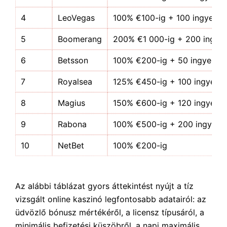
4
LeoVegas
100% €100-ig + 100 ingyenes
5
Boomerang
200% €1 000-ig + 200 ingye
6
Betsson
100% €200-ig + 50 ingyenes
7
Royalsea
125% €450-ig + 100 ingyenes
8
Magius
150% €600-ig + 120 ingyenes
9
Rabona
100% €500-ig + 200 ingyene
10
NetBet
100% €200-ig
Az alábbi táblázat gyors áttekintést nyújt a tíz
vizsgált online kaszinó legfontosabb adatairól: az
üdvözlő bónusz mértékéről, a licensz típusáról, a
minimális befizetési küszöbről, a napi maximális